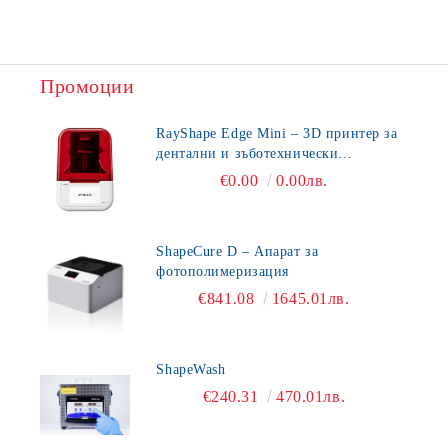
Промоции
RayShape Edge Mini – 3D принтер за
дентални и зъботехнически
приложения
€0.00
0.00лв.
ShapeCure D – Апарат за
фотополимеризация
€841.08
1645.01лв.
ShapeWash
€240.31
470.01лв.