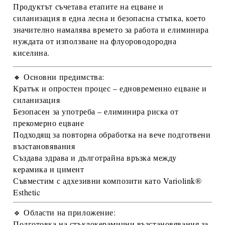
Продуктът съчетава
етапите на ецване и
силанизация
в една лесна и безопасна стъпка, което
значително намалява времето за работа и елиминира
нуждата от използване на флуороводородна
киселина.
🔸 Основни предимства:
Кратък и опростен процес
– едновременно ецване и
силанизация
Безопасен за употреба
– елиминира риска от
прекомерно ецване
Подходящ за повторна обработка
на вече подготвени
възстановявания
Създава здрава и дълготрайна връзка
между
керамика и цимент
Съвместим с адхезивни композити
като
Variolink®
Esthetic
🔹 Области на приложение:
Подготовка на
стъклокерамични възстановявания
за