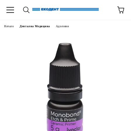
Начало
Дентална Медицина
Адхезиви