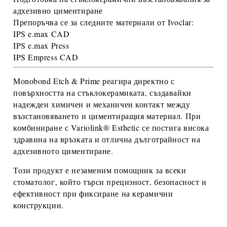
адхезивно циментиране
Препоръчва се за следните материали от
Ivoclar
:
IPS e.max CAD
IPS e.max Press
IPS Empress CAD
Monobond Etch & Prime
реагира директно с
повърхността на стъклокерамиката, създавайки
надежден химичен и механичен контакт между
възстановяването и циментиращия материал. При
комбиниране с
Variolink® Esthetic
се постига
висока
здравина на връзката и отлична дълготрайност
на
адхезивното циментиране.
Този продукт е незаменим помощник за всеки
стоматолог, който търси
прецизност, безопасност и
ефективност
при фиксиране на керамични
конструкции.