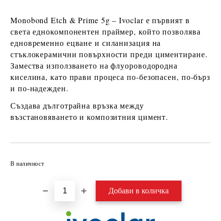
Monobond Etch & Prime 5g – Ivoclar
е първият в
света
еднокомпонентен праймер
, който позволява
едновременно ецване и силанизация на
стъклокерамични повърхности
преди циментиране.
Замества използването на флуороводородна
киселина, като прави процеса
по-безопасен, по-бърз
и по-надежден
.
Създава
дълготрайна връзка
между
възстановяването и композитния цимент.
Добави в желани
В наличност