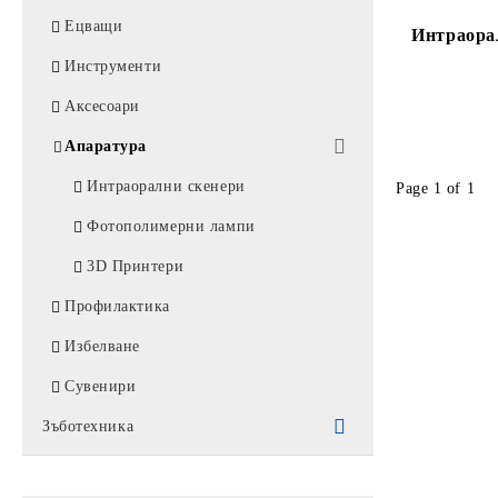
Ецващи
Интраорал
Инструменти
Аксесоари
Апаратура
Интраорални скенери
Page 1 of 1
Фотополимерни лампи
3D Принтери
Профилактика
Избелване
Сувенири
Зъботехника
Промоции