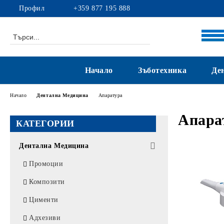
Профил
+359 877 195 888
Начало
Зъботехника
Де
Начало
Дентална Медицина
Апаратура
Апара
КАТЕГОРИИ
Дентална Медицина
Промоции
Композити
Цименти
Адхезиви