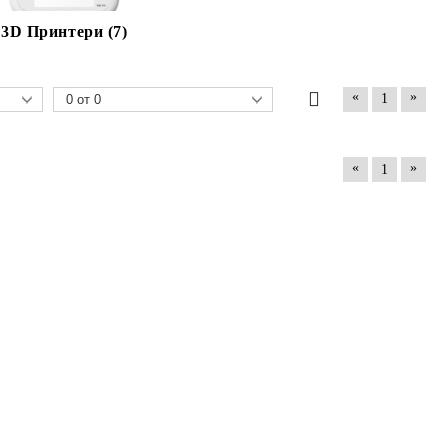
3D Принтери (7)
«
»
1
«
»
1