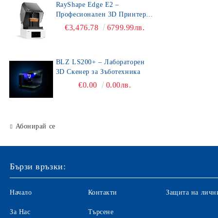
RayShape Edge E2 –
Професионален 3D Принтер
за Зъботехника
€3,476.78
6799.99лв.
BLZ LS200+ – Лабораторен
3D Скенер за Зъботехника
€0.00
0.00лв.
Абонирай се
Бързи връзки:
Начало
Контакти
Защита на личн
За Нас
Търсене