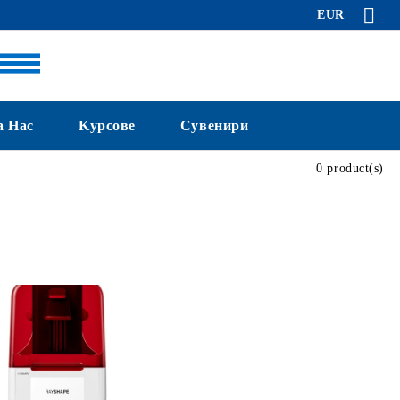
EUR
а Нас
Kурсове
Сувенири
0 product(s)