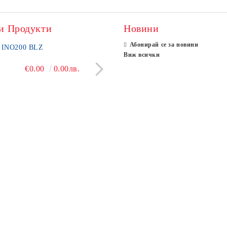
и Продукти
Новини
Абонирай се за новини
INO200 BLZ
BLZ LS100
Виж всички
€0.00
0.00лв.
€7,413.73
14500