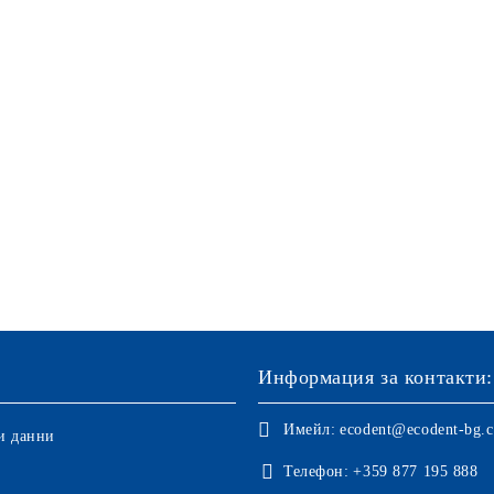
Информация за контакти:
Имейл:
ecodent@ecodent-bg.
и данни
Телефон:
+359 877 195 888