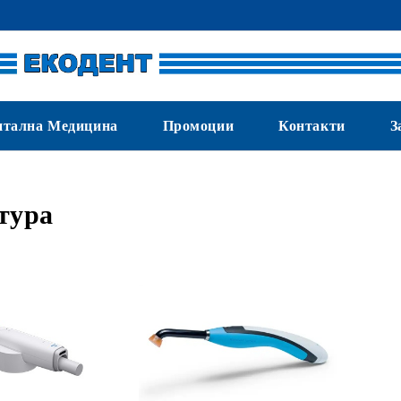
нтална Медицина
Промоции
Контакти
З
тура