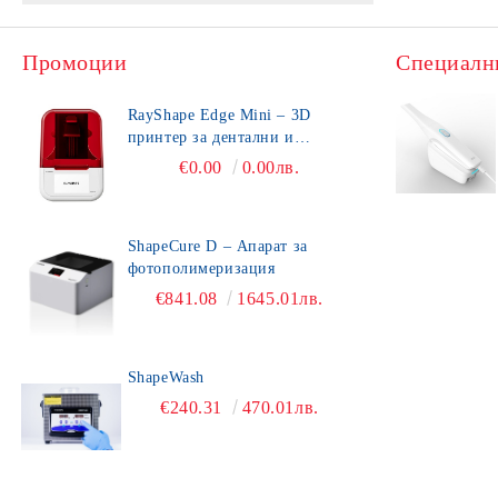
Керамики
NOVACer
CAD/CAM
Промоции
Специалн
e.max press
Скенери
Апаратура
RayShape Edge Mini – 3D
e.max
Фрез апарати
3D Принтери
принтер за дентални и
зъботехнически приложения
€0.00
0.00лв.
InLine
Фрези
Композити
Style
Блокове
Протезиране
ShapeCure D – Апарат за
d.SIGN
Цирконий / Zirconia
Метали
Консумативи
фотополимеризация
Art Oral
PMMA
Smile Line
€841.08
1645.01лв.
Ivocolor
Восък / WAX
Четки
Метал / CoCr
Палитри
ShapeWash
€240.31
470.01лв.
Титан / Titanium
Инструменти
Аксесоари
Разпродажба