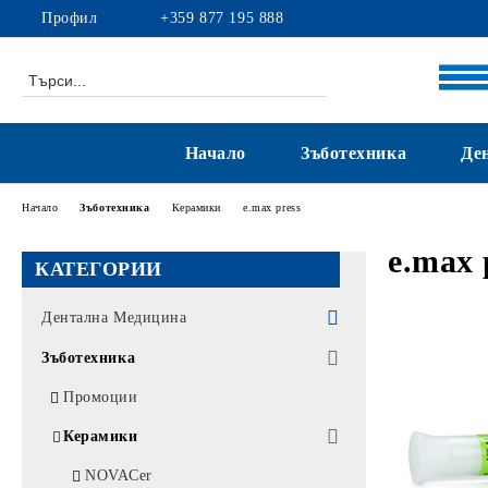
Профил
+359 877 195 888
Начало
Зъботехника
Де
Начало
Зъботехника
Керамики
e.max press
e.max 
КАТЕГОРИИ
Дентална Медицина
Промоции
Зъботехника
Композити
Промоции
Цименти
Керамики
Адхезиви
NOVACer