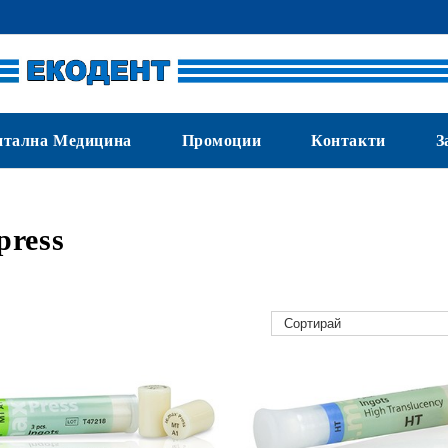
нтална Медицина
Промоции
Контакти
З
press