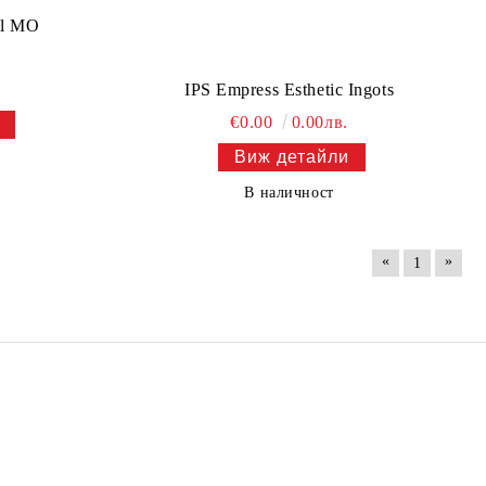
ll MO
IPS Empress Esthetic Ingots
€0.00
0.00лв.
Виж детайли
В наличност
«
»
1
PMMA ДИСК 16MM / 20MM -
MAXDENT
.00лв.
€14.83
29.00лв.