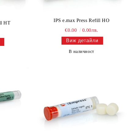
IPS e.max Press Refill HO
ll HT
€0.00
0.00лв.
Виж детайли
В наличност