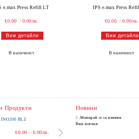
S e.max Press Refill LT
IPS e.max Press Refi
€0.00
0.00лв.
€0.00
0.00лв.
Виж детайли
Виж детайли
В наличност
В наличност
и Продукти
Новини
Абонирай се за новини
INO200 BLZ
BLZ LS100
Виж всички
€0.00
0.00лв.
€7,413.73
14500