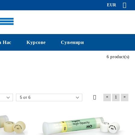
EUR
а Нас
Kурсове
Сувенири
6 product(s)
«
»
1