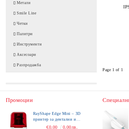
Цирконий / Zirconia
Метали
Консумативи
IP
PMMA
Smile Line
Восък / WAX
Четки
Метал / CoCr
Палитри
Титан / Titanium
Инструменти
Аксесоари
Разпродажба
Page 1 of 1
Промоции
Специалн
RayShape Edge Mini – 3D
принтер за дентални и
зъботехнически приложения
€0.00
0.00лв.