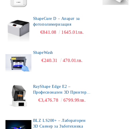
ShapeCure D – Апарат за
фотополимеризация
€841.08
1645.01лв.
ShapeWash
€240.31
470.01лв.
RayShape Edge E2 –
Професионален 3D Принтер
за Зъботехника
€3,476.78
6799.99лв.
BLZ LS200+ – Лабораторен
3D Скенер за Зъботехника