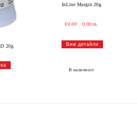
InLine Margin 20g
€0.00
0.00лв.
Виж детайли
-D 20g
В наличност
PMMA ДИСК 16MM / 20MM -
MAXDENT