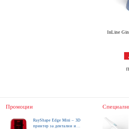
InLine Gi
П
Промоции
Специалн
RayShape Edge Mini – 3D
принтер за дентални и