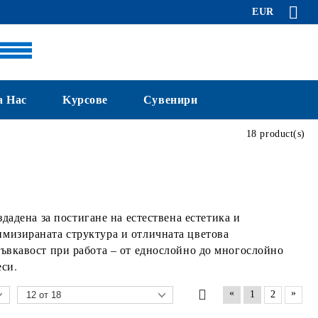
EUR
а Нас
Kурсове
Сувенири
18 product(s)
ъздадена за постигане на естествена естетика и
имизираната структура и отличната цветова
гъвкавост при работа – от еднослойно до многослойно
си.
«
»
1
2