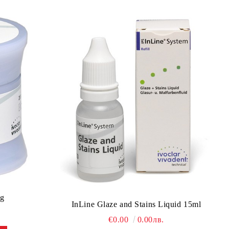
0g
InLine Glaze and Stains Liquid 15ml
€0.00
0.00лв.