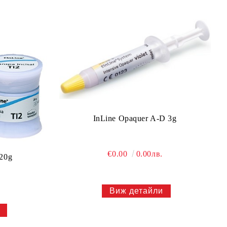
InLine Opaquer A-D 3g
€0.00
0.00лв.
 20g
Виж детайли