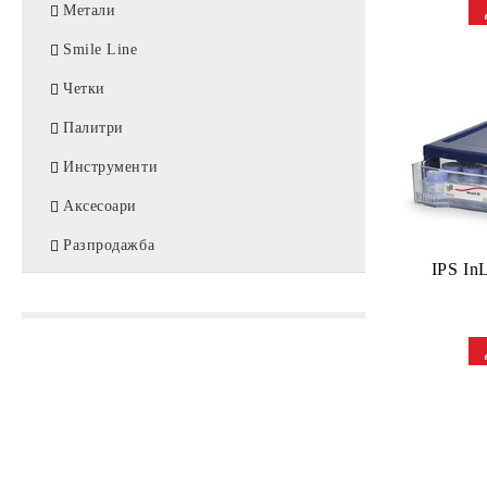
Цирконий / Zirconia
Метали
Консумативи
PMMA
Smile Line
Восък / WAX
Четки
Метал / CoCr
Палитри
Титан / Titanium
Инструменти
Аксесоари
Разпродажба
IPS InL