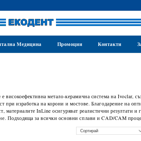
нтална Медицина
Промоции
Контакти
З
e
е високоефективна
метало-керамична система
на
Ivoclar
, с
т при изработка на корони и мостове. Благодарение на опт
т, материалите InLine осигуряват реалистични резултати и 
не. Подходяща за всички основни сплави и CAD/CAM проце