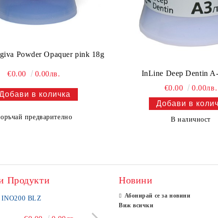
ngiva Powder Opaquer pink 18g
InLine Deep Dentin A
€0.00
0.00лв.
€0.00
0.00лв.
оръчай предварително
В наличност
и Продукти
Новини
Абонирай се за новини
INO200 BLZ
BLZ LS100
Виж всички