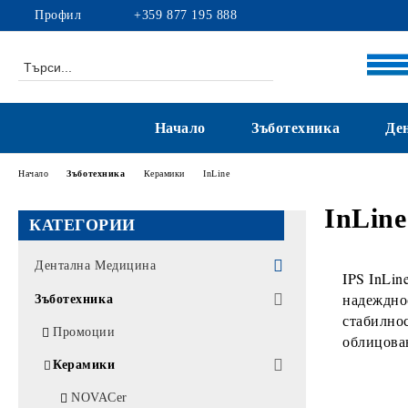
Профил
+359 877 195 888
Начало
Зъботехника
Де
Начало
Зъботехника
Керамики
InLine
InLine
КАТЕГОРИИ
Дентална Медицина
IPS InLin
надежднос
Промоции
Зъботехника
стабилнос
Композити
Промоции
облицова
Цименти
Керамики
Адхезиви
NOVACer