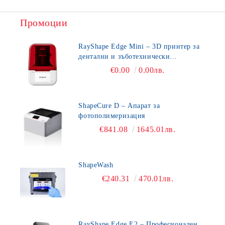
Промоции
RayShape Edge Mini – 3D принтер за
дентални и зъботехнически
приложения
€0.00
0.00лв.
ShapeCure D – Апарат за
фотополимеризация
€841.08
1645.01лв.
ShapeWash
€240.31
470.01лв.
RayShape Edge E2 – Професионален