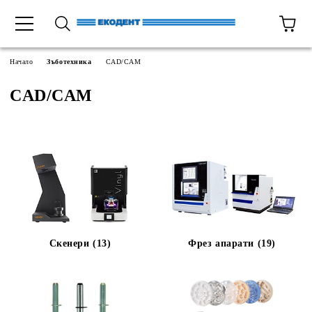
Начало
Зъботехника
CAD/CAM
CAD/CAM
Скенери (13)
Фрез апарати (19)