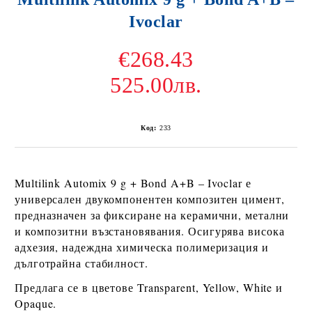
Ivoclar
€268.43
525.00лв.
Код:
233
Multilink Automix 9 g + Bond A+B – Ivoclar
е
универсален
двукомпонентен композитен цимент
,
предназначен за фиксиране на
керамични, метални
и композитни възстановявания
. Осигурява висока
адхезия, надеждна химическа полимеризация и
дълготрайна стабилност.
Предлага се в цветове
Transparent, Yellow, White и
Opaque
.