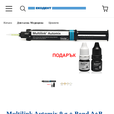
Начало
Дентална Медицина
Цименти
Multilink Automix 9 g + Bond A+B –