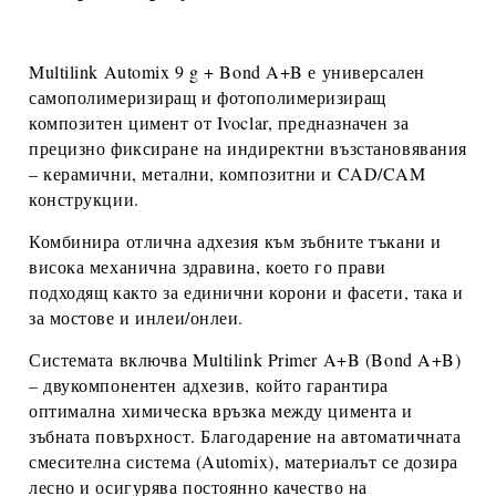
Multilink Automix 9 g + Bond A+B
е универсален
самополимеризиращ и фотополимеризиращ
композитен цимент
от
Ivoclar
, предназначен за
прецизно фиксиране на индиректни възстановявания
–
керамични, метални, композитни и CAD/CAM
конструкции
.
Комбинира отлична адхезия към зъбните тъкани и
висока механична здравина, което го прави
подходящ както за
единични корони и фасети
, така и
за
мостове и инлеи/онлеи
.
Системата включва
Multilink Primer A+B (Bond A+B)
– двукомпонентен адхезив, който гарантира
оптимална химическа връзка между цимента и
зъбната повърхност. Благодарение на автоматичната
смесителна система (
Automix
), материалът се дозира
лесно и осигурява постоянно качество на