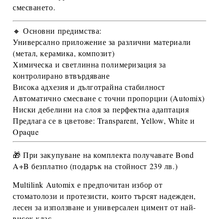
смесването.
🔸 Основни предимства:
Универсално приложение за различни материали
(метал, керамика, композит)
Химическа и светлинна полимеризация за
контролирано втвърдяване
Висока адхезия и дълготрайна стабилност
Автоматично смесване с точни пропорции (Automix)
Ниски дебелини на слоя за перфектна адаптация
Предлага се в цветове:
Transparent, Yellow, White и
Opaque
🎁 При закупуване на комплекта получавате
Bond
A+B безплатно (подарък на стойност 239 лв.)
Multilink Automix
е предпочитан избор от
стоматолози и протезисти, които търсят надежден,
лесен за използване и универсален цимент от най-
висок клас.