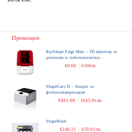
Промоции
RayShape Edge Mini – 3D принтер за
дентални и зъботехнически
приложения
€0.00
0.00лв.
ShapeCure D – Апарат за
фотополимеризация
€841.08
1645.01лв.
ShapeWash
€240.31
470.01лв.