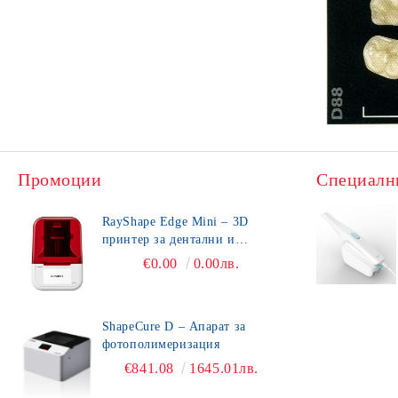
Промоции
Специалн
RayShape Edge Mini – 3D
принтер за дентални и
зъботехнически приложения
€0.00
0.00лв.
ShapeCure D – Апарат за
фотополимеризация
€841.08
1645.01лв.