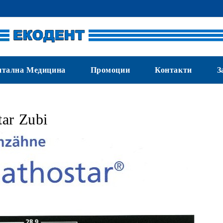
нтална Медицина
Промоции
Контакти
З
tar Zubi