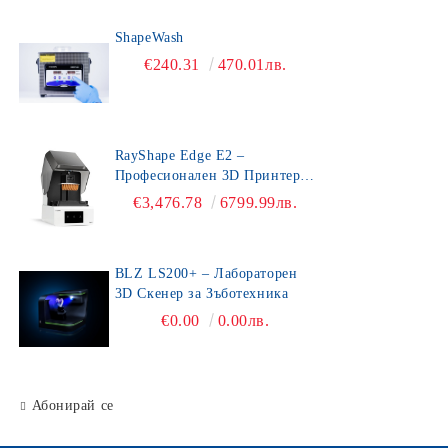
ShapeWash
€240.31
470.01лв.
RayShape Edge E2 –
Професионален 3D Принтер
за Зъботехника
€3,476.78
6799.99лв.
BLZ LS200+ – Лабораторен
3D Скенер за Зъботехника
€0.00
0.00лв.
Абонирай се