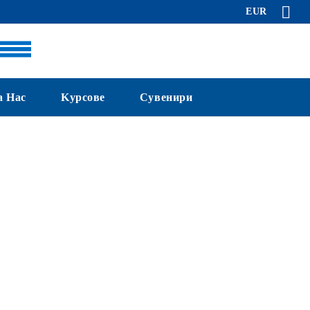
EUR
а Нас
Kурсове
Сувенири