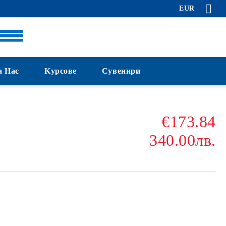
EUR
а Нас
Kурсове
Сувенири
€173.84
340.00лв.