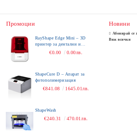
Промоции
Новини
Абонирай се 
RayShape Edge Mini – 3D
Виж всички
принтер за дентални и
зъботехнически приложения
€0.00
0.00лв.
ShapeCure D – Апарат за
фотополимеризация
€841.08
1645.01лв.
ShapeWash
€240.31
470.01лв.