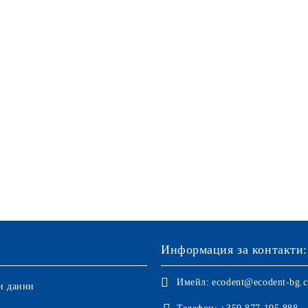
Информация за контакти:
Имейл:
ecodent@ecodent-bg.
и данни