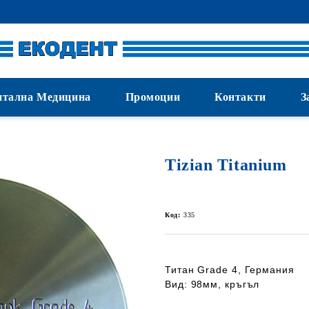
нтална Медицина
Промоции
Контакти
З
Tizian Titanium
Код:
335
Титан Grade 4, Германия
Вид: 98мм, кръгъл