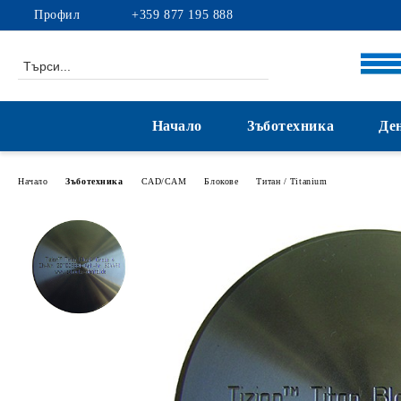
Профил
+359 877 195 888
Начало
Зъботехника
Де
Начало
Зъботехника
CAD/CAM
Блокове
Титан / Titanium