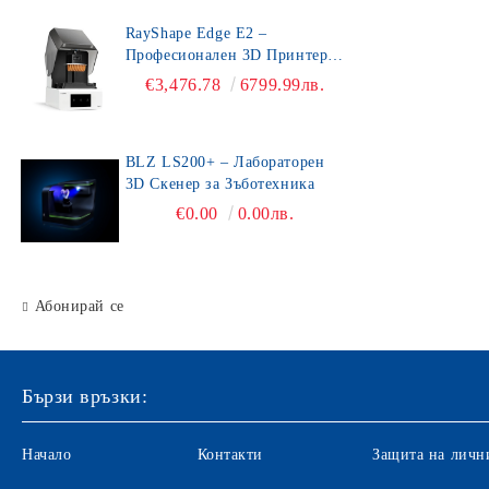
RayShape Edge E2 –
Професионален 3D Принтер
за Зъботехника
€3,476.78
6799.99лв.
BLZ LS200+ – Лабораторен
3D Скенер за Зъботехника
€0.00
0.00лв.
Абонирай се
Бързи връзки:
Начало
Контакти
Защита на личн