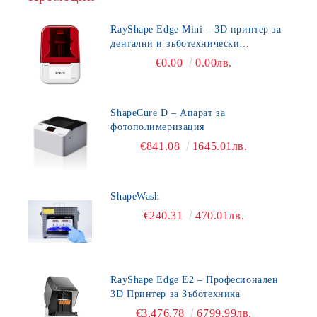
RayShape Edge Mini – 3D принтер за
дентални и зъботехнически
приложения
€0.00
0.00лв.
ShapeCure D – Апарат за
фотополимеризация
€841.08
1645.01лв.
ShapeWash
€240.31
470.01лв.
RayShape Edge E2 – Професионален
3D Принтер за Зъботехника
€3,476.78
6799.99лв.