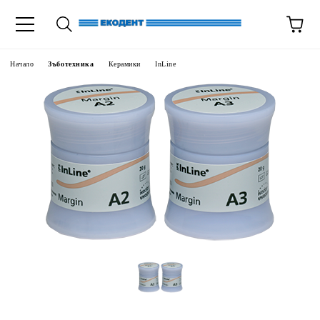
Начало
Зъботехника
Керамики
InLine