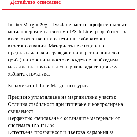
Детайлно описание
InLine Margin 20g – Ivoclar
е част от професионалната
метало-керамична система IPS InLine
, разработена за
висококачествени и естетични лабораторни
възстановявания. Материалът е специално
предназначен за изграждане на
маргиналната зона
(ръба)
на корони и мостове, където е необходима
максимална точност и съвършена адаптация към
зъбната структура.
Керамиката
InLine Margin
осигурява:
Прецизно уплътняване на маргиналния участък
Отлична стабилност при изпичане и контролирана
свиваемост
Перфектно съчетаване с останалите материали от
системата IPS InLine
Естествена прозрачност и цветова хармония за