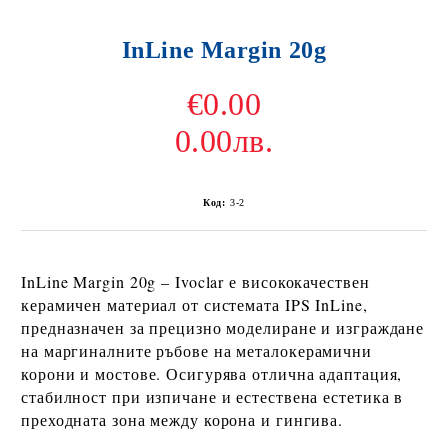
InLine Margin 20g
€0.00
0.00лв.
Код:
3-2
InLine Margin 20g – Ivoclar
е висококачествен
керамичен материал от системата
IPS InLine
,
предназначен за прецизно моделиране и изграждане
на
маргиналните ръбове
на металокерамични
корони и мостове. Осигурява отлична адаптация,
стабилност при изпичане и естествена естетика в
преходната зона между корона и гингива.