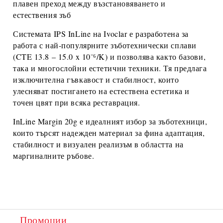
плавен преход между възстановяването и
естествения зъб
Системата
IPS InLine
на
Ivoclar
е разработена за
работа с най-популярните зъботехнически сплави
(CTE 13.8 – 15.0 x 10⁻⁶/K) и позволява както базови,
така и многослойни естетични техники. Тя предлага
изключителна гъвкавост и стабилност, които
улесняват постигането на естествена естетика и
точен цвят при всяка реставрация.
InLine Margin 20g
е идеалният избор за зъботехници,
които търсят надежден материал за
фина адаптация,
стабилност и визуален реализъм
в областта на
маргиналните ръбове.
Промоции