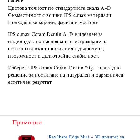
слоеве
Цветова точност по стандартната скала
A–D
Съвместимост с всички
IPS e.max
материали
Подходящ за корони, фасети и мостове
IPS e.max Ceram Dentin A–D
е идеален за
индивидуално наслояване и изграждане на
естествени възстановявания с дълбочина,
прозрачност и дълготрайна стабилност.
Изберете
IPS e.max Ceram Dentin 20g
– надеждно
решение за постигане на натурален и хармоничен
естетичен резултат.
Промоции
RayShape Edge Mini – 3D принтер за