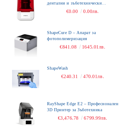
дентални и зъботехнически
приложения
€0.00
0.00лв.
ShapeCure D – Апарат за
фотополимеризация
€841.08
1645.01лв.
ShapeWash
€240.31
470.01лв.
RayShape Edge E2 – Професионален
3D Принтер за Зъботехника
€3,476.78
6799.99лв.