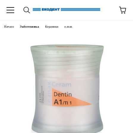
Начало
Зъботехника
Керамики
e.max