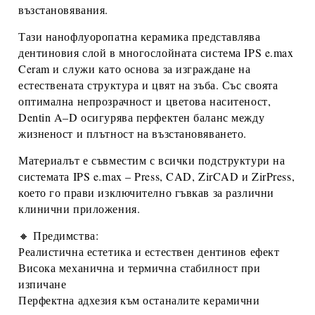
възстановявания.
Тази
нанофлуоропатна керамика
представлява
дентиновия слой в многослойната система IPS e.max
Ceram и служи като основа за изграждане на
естествената структура и цвят на зъба. Със своята
оптимална непрозрачност и цветова наситеност,
Dentin A–D
осигурява перфектен баланс между
жизненост и плътност на възстановяването.
Материалът е съвместим с всички подструктури на
системата
IPS e.max
– Press, CAD, ZirCAD и ZirPress,
което го прави изключително гъвкав за различни
клинични приложения.
🔸 Предимства:
Реалистична естетика и естествен дентинов ефект
Висока механична и термична стабилност при
изпичане
Перфектна
адхезия
към останалите керамични