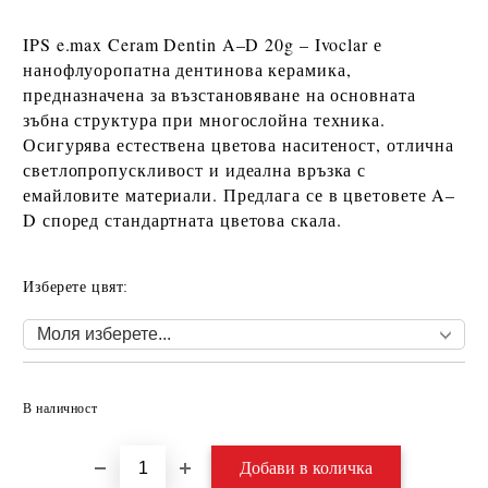
IPS e.max Ceram Dentin A–D 20g – Ivoclar
е
нанофлуоропатна дентинова керамика,
предназначена за възстановяване на основната
зъбна структура при многослойна техника.
Осигурява естествена цветова наситеност, отлична
светлопропускливост и идеална връзка с
емайловите материали. Предлага се в цветовете
A–
D
според стандартната цветова скала.
Изберете цвят:
Добави в желани
В наличност