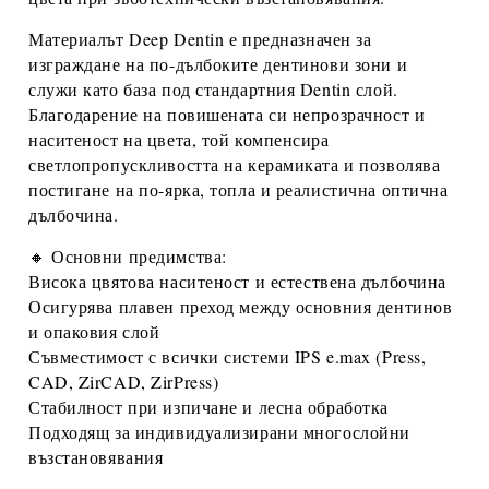
Материалът
Deep Dentin
е предназначен за
изграждане на
по-дълбоките дентинови зони
и
служи като база под стандартния
Dentin слой
.
Благодарение на повишената си
непрозрачност и
наситеност на цвета
, той компенсира
светлопропускливостта на керамиката и позволява
постигане на по-ярка, топла и реалистична оптична
дълбочина.
🔸 Основни предимства:
Висока
цвятова наситеност
и
естествена дълбочина
Осигурява плавен преход между основния дентинов
и опаковия слой
Съвместимост с всички системи IPS e.max
(Press,
CAD, ZirCAD, ZirPress)
Стабилност при изпичане
и лесна обработка
Подходящ за индивидуализирани многослойни
възстановявания