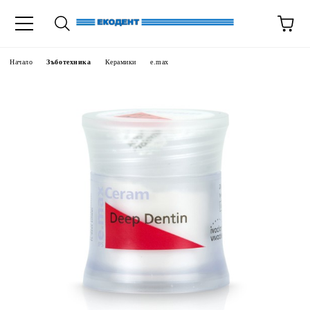
Начало
Зъботехника
Керамики
e.max