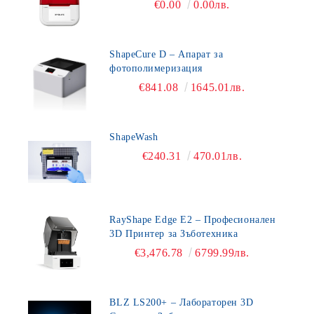
€0.00
0.00лв.
ShapeCure D – Апарат за
фотополимеризация
€841.08
1645.01лв.
ShapeWash
€240.31
470.01лв.
RayShape Edge E2 – Професионален
3D Принтер за Зъботехника
€3,476.78
6799.99лв.
BLZ LS200+ – Лабораторен 3D