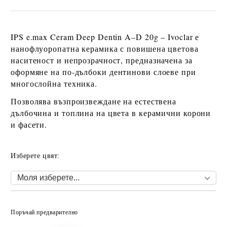
IPS e.max Ceram Deep Dentin A–D 20g – Ivoclar
е
нанофлуоропатна керамика с
повишена цветова
наситеност и непрозрачност
, предназначена за
оформяне на
по-дълбоки дентинови слоеве
при
многослойна техника.
Позволява възпроизвеждане на естествена
дълбочина и топлина на цвета в керамични корони
и фасети.
Изберете цвят:
Добави в желани
Поръчай предварително