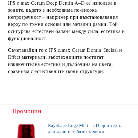
IPS e.max Ceram Deep Dentin A–D
се използва в
зоните, където е необходима по-висока
непрозрачност – например при възстановявания
върху по-тъмни основи или метални рамки. Той
осигурява естествен баланс между сила, естетика и
функционалност.
Съчетавайки го с
IPS e.max Ceram Dentin, Incisal и
Effect материали
, зъботехниците постигат
изключителна естетика и дълбочина на цвета,
сравнима с естествените зъбни структури.
Промоции
RayShape Edge Mini – 3D принтер за
дентални и зъботехнически
приложения