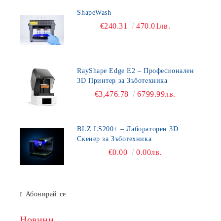
ShapeWash
€240.31
470.01лв.
RayShape Edge E2 – Професионален
3D Принтер за Зъботехника
€3,476.78
6799.99лв.
BLZ LS200+ – Лабораторен 3D
Скенер за Зъботехника
€0.00
0.00лв.
Абонирай се
Новини