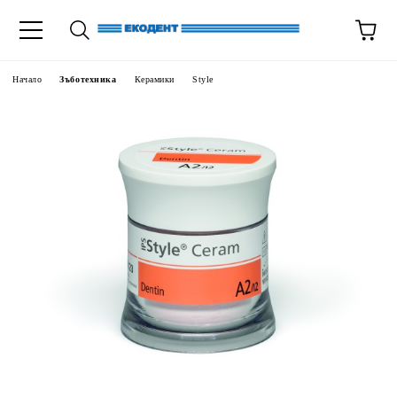
Начало
Зъботехника
Керамики
Style