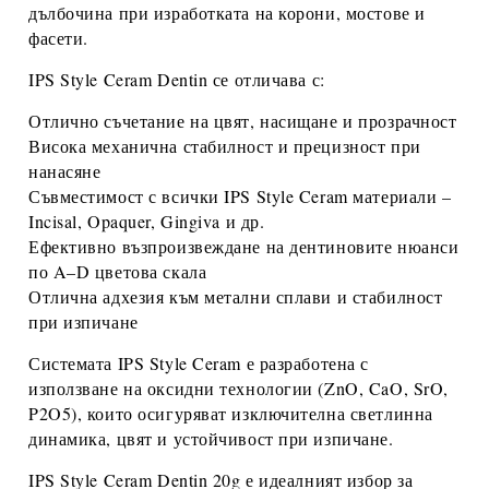
дълбочина при изработката на корони, мостове и
фасети.
IPS Style Ceram Dentin
се отличава с:
Отлично съчетание на
цвят, насищане и прозрачност
Висока
механична стабилност и прецизност при
нанасяне
Съвместимост с
всички IPS Style Ceram материали
–
Incisal, Opaquer, Gingiva и др.
Ефективно възпроизвеждане на дентиновите нюанси
по
A–D цветова скала
Отлична
адхезия към метални сплави
и стабилност
при изпичане
Системата
IPS Style Ceram
е разработена с
използване на
оксидни технологии (ZnO, CaO, SrO,
P2O5)
, които осигуряват изключителна светлинна
динамика, цвят и устойчивост при изпичане.
IPS Style Ceram Dentin 20g
е идеалният избор за