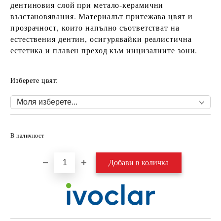
дентиновия слой при метало-керамични
възстановявания. Материалът притежава цвят и
прозрачност, които напълно съответстват на
естествения дентин, осигурявайки реалистична
естетика и плавен преход към инцизалните зони.
Изберете цвят:
Добави в желани
В наличност