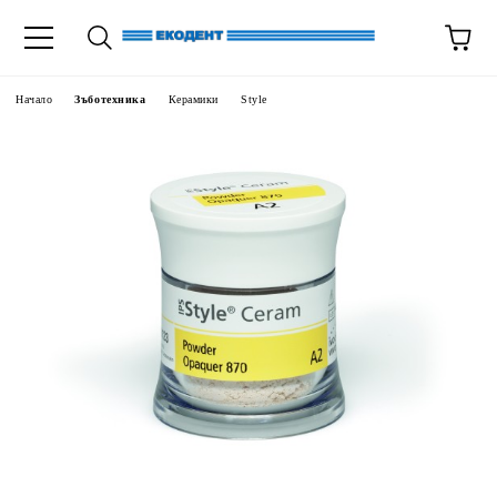
Начало
Зъботехника
Керамики
Style