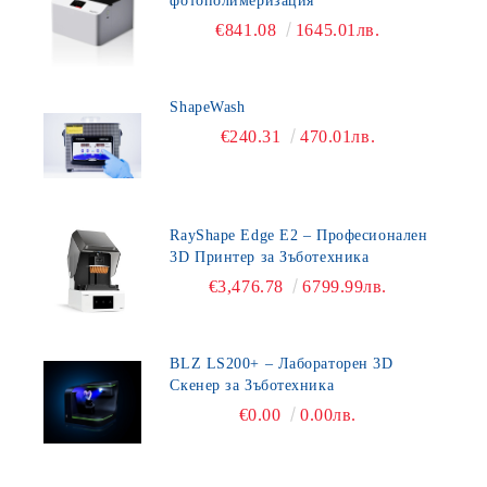
фотополимеризация
€841.08
1645.01лв.
ShapeWash
€240.31
470.01лв.
RayShape Edge E2 – Професионален
3D Принтер за Зъботехника
€3,476.78
6799.99лв.
BLZ LS200+ – Лабораторен 3D
Скенер за Зъботехника
€0.00
0.00лв.