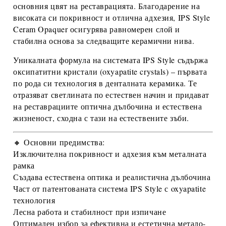
основния цвят
на реставрацията. Благодарение на
високата си покривност и отлична адхезия,
IPS Style
Ceram Opaquer
осигурява равномерен слой и
стабилна основа за следващите керамични нива.
Уникалната формула на системата
IPS Style
съдържа
оксипатитни кристали (oxyapatite crystals)
– първата
по рода си технология в денталната керамика. Те
отразяват светлината по естествен начин и придават
на реставрациите
оптична дълбочина и естествена
жизненост
, сходна с тази на естествените зъби.
🔸 Основни предимства:
Изключителна
покривност и адхезия
към металната
рамка
Създава
естествена оптика и реалистична дълбочина
Част от
патентованата система IPS Style
с oxyapatite
технология
Лесна работа и стабилност при изпичане
Оптимален избор за
ефективна и естетична метало-