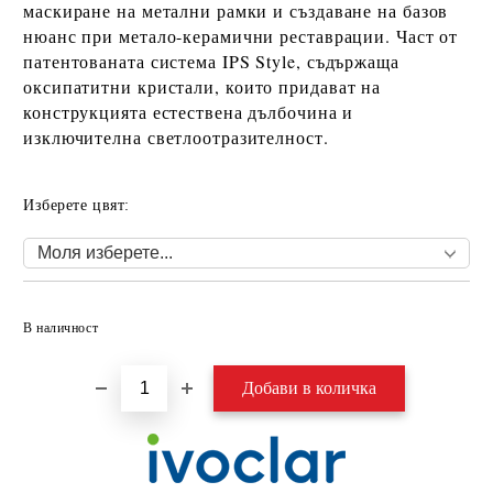
маскиране на метални рамки
и създаване на базов
нюанс при метало-керамични реставрации. Част от
патентованата система
IPS Style
, съдържаща
оксипатитни кристали
, които придават на
конструкцията естествена дълбочина и
изключителна светлоотразителност.
Изберете цвят:
Добави в желани
В наличност