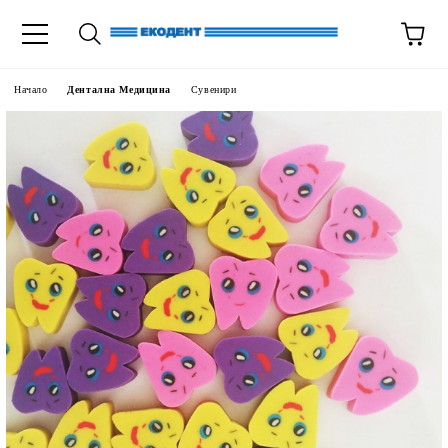
Начало
Дентална Медицина
Сувенири