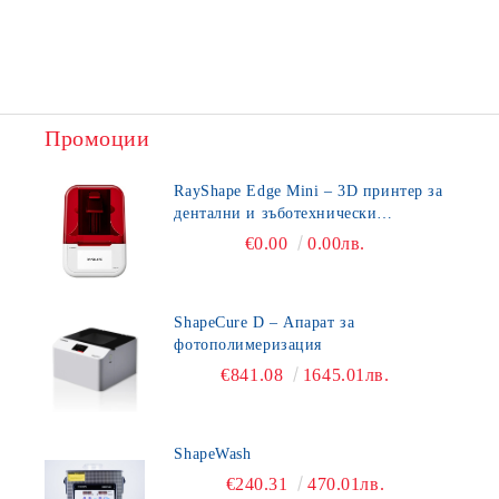
Промоции
RayShape Edge Mini – 3D принтер за
дентални и зъботехнически
приложения
€0.00
0.00лв.
ShapeCure D – Апарат за
фотополимеризация
€841.08
1645.01лв.
ShapeWash
€240.31
470.01лв.