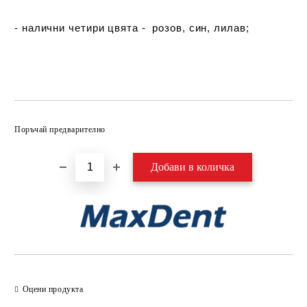
- налични четири цвята - розов, син, лилав;
Добави в желани
Поръчай предварително
Оцени продукта