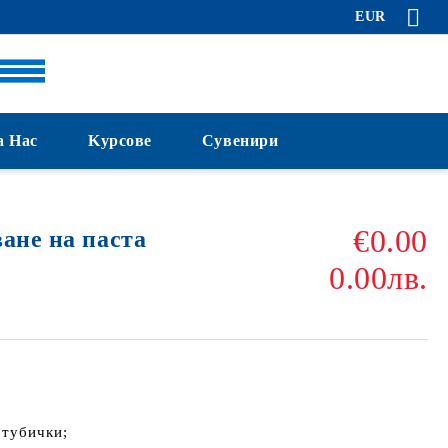
EUR
а Нас
Kурсове
Сувенири
€0.00
ане на паста
0.00лв.
 тубички;