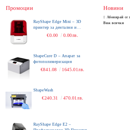
Промоции
Новини
Абонирай се 
RayShape Edge Mini – 3D
Виж всички
принтер за дентални и
зъботехнически приложения
€0.00
0.00лв.
ShapeCure D – Апарат за
фотополимеризация
€841.08
1645.01лв.
ShapeWash
€240.31
470.01лв.
RayShape Edge E2 –