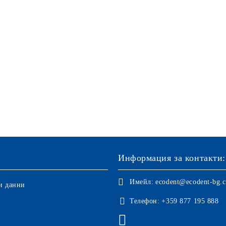
Информация за контакти:
Имейл:
ecodent@ecodent-bg.
и данни
Телефон:
+359 877 195 888