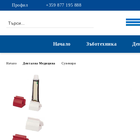
Профил
+359 877 195 888
Начало
Зъботехника
Де
Начало
Дентална Медицина
Сувенири