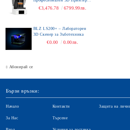
Професионален 3D Принтер
за Зъботехника
€3,476.78
6799.99лв.
BLZ LS200+ – Лабораторен
3D Скенер за Зъботехника
€0.00
0.00лв.
Абонирай се
Бързи връзки:
Начало
Контакти
Защита на личн
За Нас
Търсене
Вход
Условия за доставка