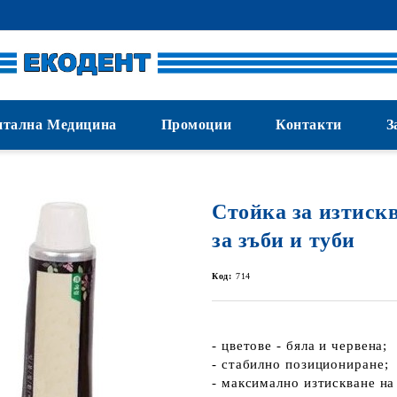
нтална Медицина
Промоции
Контакти
З
Стойка за изтискв
за зъби и туби
Код:
714
- цветове - бяла и червена;
- стабилно позициониране;
- максимално изтискване на