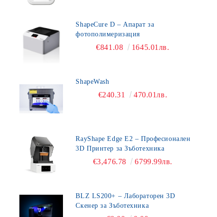
ShapeCure D – Апарат за
фотополимеризация
€841.08
1645.01лв.
ShapeWash
€240.31
470.01лв.
RayShape Edge E2 – Професионален
3D Принтер за Зъботехника
€3,476.78
6799.99лв.
BLZ LS200+ – Лабораторен 3D
Скенер за Зъботехника