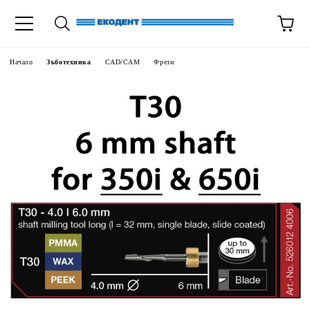
Начало
Зъботехника
CAD/CAM
Фрези