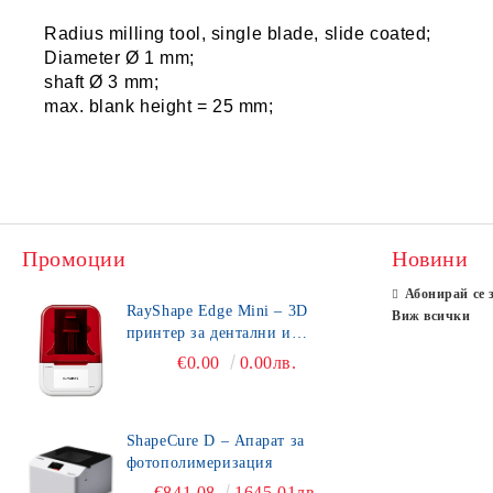
Radius milling tool, single blade, slide coated;
Diameter Ø 1 mm;
shaft Ø 3 mm;
max. blank height = 25 mm;
Промоции
Новини
Абонирай се 
RayShape Edge Mini – 3D
Виж всички
принтер за дентални и
зъботехнически приложения
€0.00
0.00лв.
ShapeCure D – Апарат за
фотополимеризация
€841.08
1645.01лв.