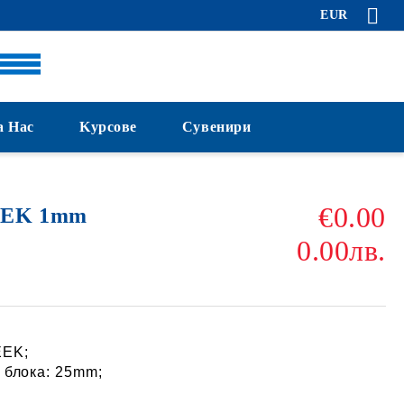
EUR
а Нас
Kурсове
Сувенири
€0.00
EEK 1mm
0.00лв.
EEK
;
 блока: 25mm;