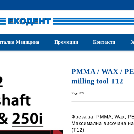
нтална Медицина
Промоции
Контакти
З
PMMA / WAX / P
milling tool T12
Код:
827
Фреза за:
PMMA, Wax, P
Максимална височина на
(T12);