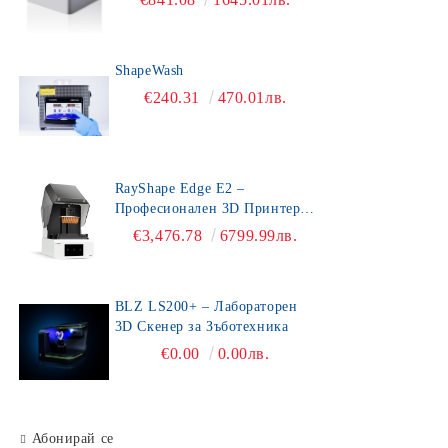
ShapeWash
€240.31
470.01лв.
RayShape Edge E2 –
Професионален 3D Принтер
за Зъботехника
€3,476.78
6799.99лв.
BLZ LS200+ – Лабораторен
3D Скенер за Зъботехника
€0.00
0.00лв.
Абонирай се