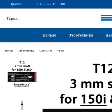
Профил
+359 877 195 888
Начало
Зъботехника
Де
Начало
Зъботехника
CAD/CAM
Фрези