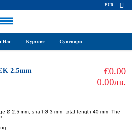
EUR
а Нас
Kурсове
Сувенири
€0.00
EK 2.5mm
0.00лв.
dge Ø 2.5 mm, shaft Ø 3 mm, total length 40 mm. The
°;
ing;