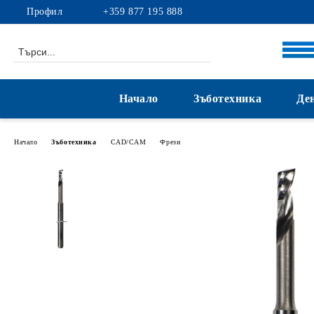
Профил
+359 877 195 888
Начало
Зъботехника
Де
Начало
Зъботехника
CAD/CAM
Фрези