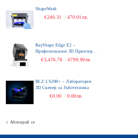
ShapeWash
€240.31
470.01лв.
RayShape Edge E2 –
Професионален 3D Принтер
за Зъботехника
€3,476.78
6799.99лв.
BLZ LS200+ – Лабораторен
3D Скенер за Зъботехника
€0.00
0.00лв.
Абонирай се