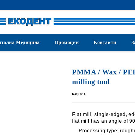
нтална Медицина
Промоции
Контакти
З
PMMA / Wax / PE
milling tool
Код:
844
Flat mill, single-edged, e
flat mill has an angle of 90
Processing type
: rough