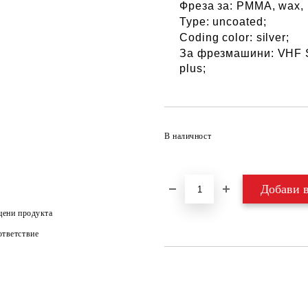
Фреза за
:
PMMA, wax,
Type: uncoated;
Coding color: silver;
За фрезмашини
:
VHF S
plus;
В наличност
цени продукта
тветствие