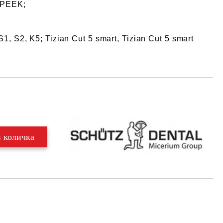
 PEEK;
1, S2, K5; Tizian Cut 5 smart, Tizian Cut 5 smart
Добави в желани