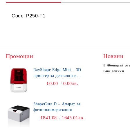
Code: P250-F1
Промоции
Новини
Абонирай се 
RayShape Edge Mini – 3D
Виж всички
принтер за дентални и
зъботехнически приложения
€0.00
0.00лв.
ShapeCure D – Апарат за
фотополимеризация
€841.08
1645.01лв.