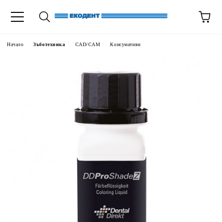
Начало
Зъботехника
CAD/CAM
Консумативи