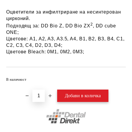
Оцветители за инфилтриране на несинтерован
цирконий.
2
Подходящ за: DD Bio Z, DD Bio ZX
, DD cube
ONE;
Цветове: A1, A2, A3, A3.5, A4, B1, B2, B3, B4, C1,
C2, C3, C4, D2, D3, D4;
Цветове Bleach:
0M1, 0M2, 0M3;
Добави в желани
В наличност