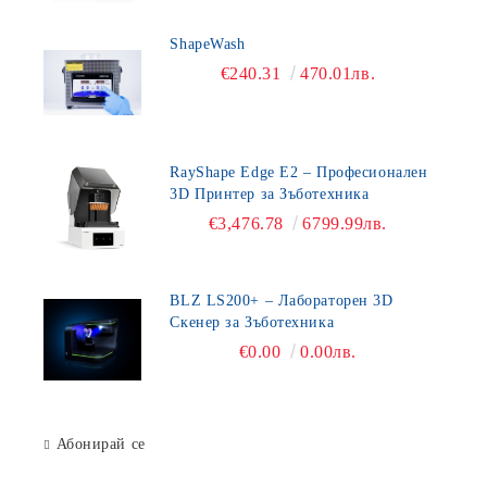
ShapeWash
€240.31
470.01лв.
RayShape Edge E2 – Професионален
3D Принтер за Зъботехника
€3,476.78
6799.99лв.
BLZ LS200+ – Лабораторен 3D
Скенер за Зъботехника
€0.00
0.00лв.
Абонирай се