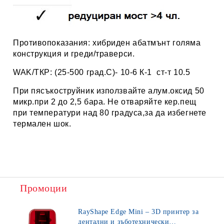
Противопоказания: хибриден абатмънт голяма
конструкция и греди/траверси.
WAK/ТКР: (25-500 град.С)- 10-6 К-1 ст-т 10.5
При пясъкоструйник използвайте алум.оксид 50
микр.при 2 до 2,5 бара. Не отваряйте кер.пещ
при температури над 80 градуса,за да избегнете
термален шок.
Промоции
RayShape Edge Mini – 3D принтер за
дентални и зъботехнически