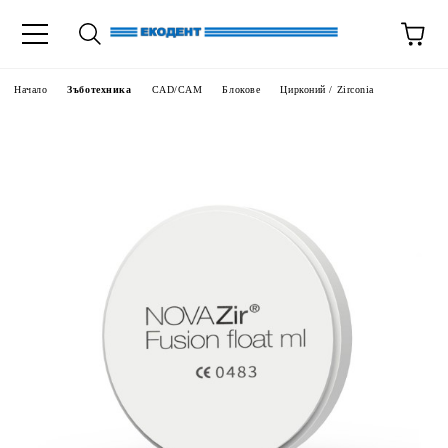
Начало
Зъботехника
CAD/CAM
Блокове
Цирконий / Zirconia