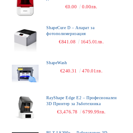
приложения
€0.00
0.00лв.
ShapeCure D – Апарат за
фотополимеризация
€841.08
1645.01лв.
ShapeWash
€240.31
470.01лв.
RayShape Edge E2 – Професионален
3D Принтер за Зъботехника
€3,476.78
6799.99лв.
BLZ LS200+ – Лабораторен 3D