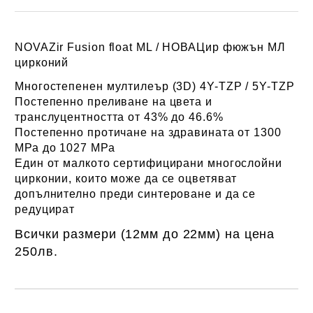
NOVAZir Fusion float ML /
НОВАЦир фюжън МЛ
цирконий
Многостепенен мултилеър (3D) 4Y-TZP / 5Y-TZP
Постепенно преливане на цвета и
транслуцентността от 43% до 46.6%
Постепенно протичане на здравината от 1300
МРа до 1027 МРа
Един от малкото сертифицирани многослойни
цирконии, които може да се оцветяват
допълнително преди синтероване и да се
редуцират
Всички размери (12мм до 22мм) на цена
250лв.
Добави в желани