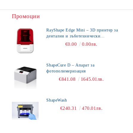
Промоции
RayShape Edge Mini – 3D принтер за
дентални и зъботехнически
приложения
€0.00
0.00лв.
ShapeCure D – Апарат за
фотополимеризация
€841.08
1645.01лв.
ShapeWash
€240.31
470.01лв.