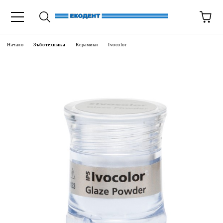
Начало
Зъботехника
Керамики
Ivocolor