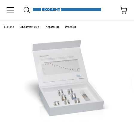
Начало
Зъботехника
Керамики
Ivocolor