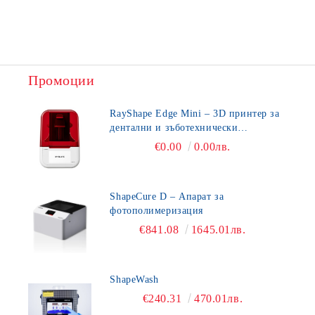
Промоции
RayShape Edge Mini – 3D принтер за
дентални и зъботехнически
приложения
€0.00
0.00лв.
ShapeCure D – Апарат за
фотополимеризация
€841.08
1645.01лв.
ShapeWash
€240.31
470.01лв.