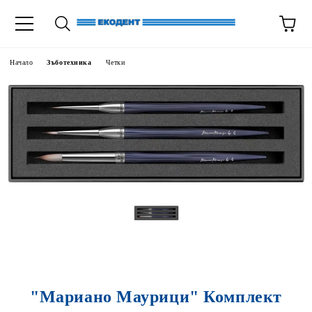
Начало
Зъботехника
Четки
"Мариано Маурици" Комплект