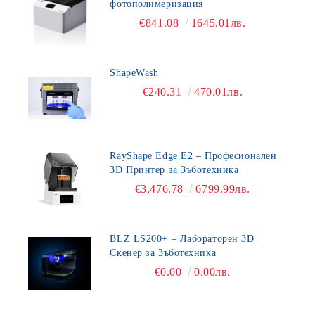
фотополимеризация
€841.08
1645.01лв.
ShapeWash
€240.31
470.01лв.
RayShape Edge E2 – Професионален
3D Принтер за Зъботехника
€3,476.78
6799.99лв.
BLZ LS200+ – Лабораторен 3D
Скенер за Зъботехника
€0.00
0.00лв.