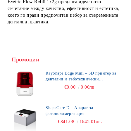
Evetric Flow Refill 1x2g
предлага идеалното
съчетание между качество, ефективност и естетика,
което го прави предпочитан избор за съвременната
дентална практика.
Промоции
RayShape Edge Mini – 3D принтер за
дентални и зъботехнически
приложения
€0.00
0.00лв.
ShapeCure D – Апарат за
фотополимеризация
€841.08
1645.01лв.