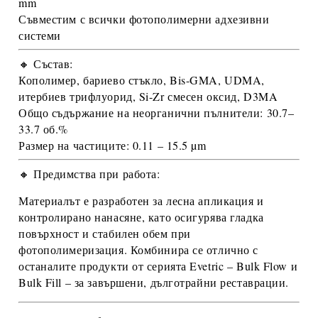
mm
Съвместим с всички фотополимерни адхезивни
системи
🔸 Състав:
Кополимер, бариево стъкло, Bis-GMA, UDMA,
итербиев трифлуорид, Si-Zr смесен оксид, D3MA
Общо съдържание на неорганични пълнители:
30.7–
33.7 об.%
Размер на частиците:
0.11 – 15.5 µm
🔸 Предимства при работа:
Материалът е разработен за
лесна апликация и
контролирано нанасяне
, като осигурява гладка
повърхност и стабилен обем при
фотополимеризация. Комбинира се отлично с
останалите продукти от серията
Evetric
–
Bulk Flow
и
Bulk Fill
– за завършени, дълготрайни реставрации.