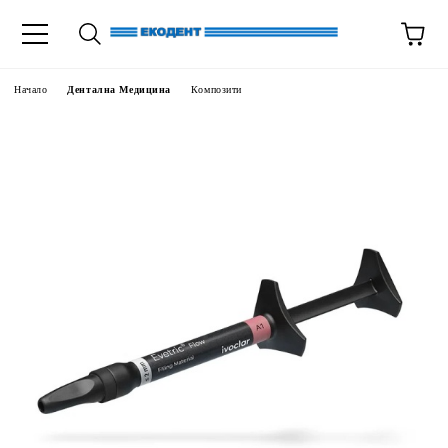
Начало
Дентална Медицина
Композити