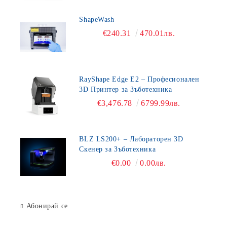
ShapeWash
€240.31
470.01лв.
RayShape Edge E2 – Професионален
3D Принтер за Зъботехника
€3,476.78
6799.99лв.
BLZ LS200+ – Лабораторен 3D
Скенер за Зъботехника
€0.00
0.00лв.
Абонирай се