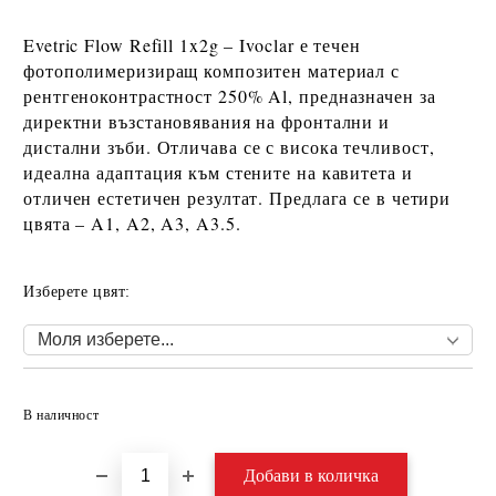
Evetric Flow Refill 1x2g – Ivoclar
е течен
фотополимеризиращ композитен материал с
рентгеноконтрастност 250% Al
, предназначен за
директни възстановявания на фронтални и
дистални зъби
. Отличава се с висока течливост,
идеална адаптация към стените на кавитета и
отличен естетичен резултат. Предлага се в четири
цвята –
A1, A2, A3, A3.5
.
Изберете цвят:
Добави в желани
В наличност