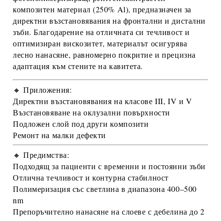
композитен материал (250% Al)
, предназначен за
директни възстановявания на фронтални и дистални
зъби
. Благодарение на отличната си течливост и
оптимизиран вискозитет, материалът осигурява
лесно нанасяне, равномерно покритие и прецизна
адаптация към стените на кавитета.
🔸 Приложения:
Директни възстановявания на класове III, IV и V
Възстановяване на оклузални повърхности
Подложен слой под други композити
Ремонт на малки дефекти
🔸 Предимства:
Подходящ за
пациенти с временни и постоянни зъби
Отлична
течливост и контурна стабилност
Полимеризация
със светлина в диапазона
400–500
nm
Препоръчително нанасяне на слоеве с дебелина до
2