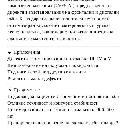
композитен материал (250% Al)
, предназначен за
директни възстановявания на фронтални и дистални
зъби
. Благодарение на отличната си течливост и
оптимизиран вискозитет, материалът осигурява
лесно нанасяне, равномерно покритие и прецизна
адаптация към стените на кавитета.
🔸 Приложения:
Директни възстановявания на класове III, IV и V
Възстановяване на оклузални повърхности
Подложен слой под други композити
Ремонт на малки дефекти
🔸 Предимства:
Подходящ за
пациенти с временни и постоянни зъби
Отлична
течливост и контурна стабилност
Полимеризация
със светлина в диапазона
400–500
nm
Препоръчително нанасяне на слоеве с дебелина до
2