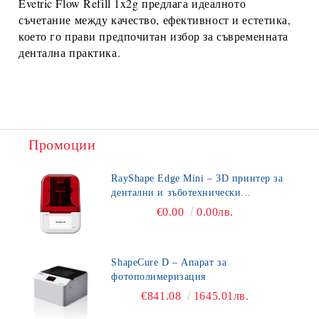
Evetric Flow Refill 1x2g
предлага идеалното
съчетание между качество, ефективност и естетика,
което го прави предпочитан избор за съвременната
дентална практика.
Промоции
RayShape Edge Mini – 3D принтер за
дентални и зъботехнически
приложения
€0.00
0.00лв.
ShapeCure D – Апарат за
фотополимеризация
€841.08
1645.01лв.