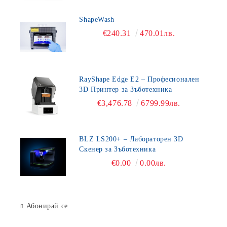
ShapeWash
€240.31
470.01лв.
RayShape Edge E2 – Професионален
3D Принтер за Зъботехника
€3,476.78
6799.99лв.
BLZ LS200+ – Лабораторен 3D
Скенер за Зъботехника
€0.00
0.00лв.
Абонирай се