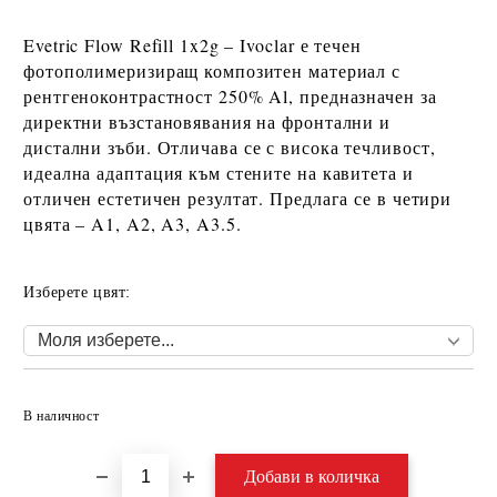
Evetric Flow Refill 1x2g – Ivoclar
е течен
фотополимеризиращ композитен материал с
рентгеноконтрастност 250% Al
, предназначен за
директни възстановявания на фронтални и
дистални зъби
. Отличава се с висока течливост,
идеална адаптация към стените на кавитета и
отличен естетичен резултат. Предлага се в четири
цвята –
A1, A2, A3, A3.5
.
Изберете цвят:
Добави в желани
В наличност