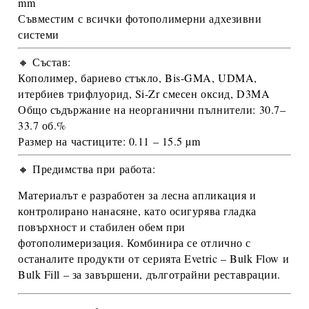
mm
Съвместим с всички фотополимерни адхезивни
системи
🔸 Състав:
Кополимер, бариево стъкло, Bis-GMA, UDMA,
итербиев трифлуорид, Si-Zr смесен оксид, D3MA
Общо съдържание на неорганични пълнители:
30.7–
33.7 об.%
Размер на частиците:
0.11 – 15.5 µm
🔸 Предимства при работа:
Материалът е разработен за
лесна апликация и
контролирано нанасяне
, като осигурява гладка
повърхност и стабилен обем при
фотополимеризация. Комбинира се отлично с
останалите продукти от серията
Evetric
–
Bulk Flow
и
Bulk Fill
– за завършени, дълготрайни реставрации.