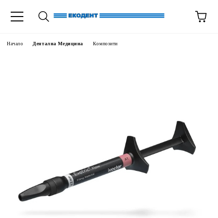
Начало
Дентална Медицина
Композити