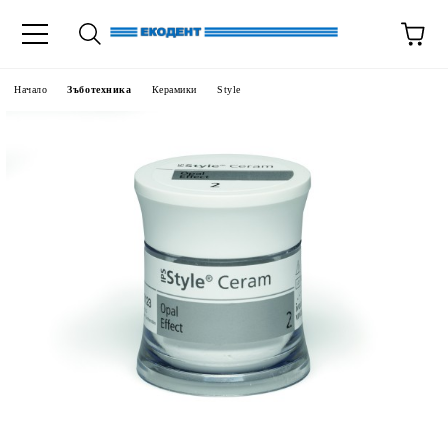
Начало
Зъботехника
Керамики
Style