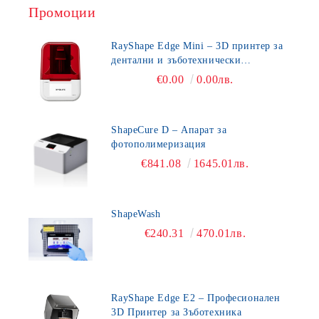
Промоции
RayShape Edge Mini – 3D принтер за
дентални и зъботехнически
приложения
€0.00
0.00лв.
ShapeCure D – Апарат за
фотополимеризация
€841.08
1645.01лв.
ShapeWash
€240.31
470.01лв.
RayShape Edge E2 – Професионален
3D Принтер за Зъботехника