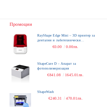
Промоции
RayShape Edge Mini – 3D принтер за
дентални и зъботехнически
приложения
€0.00
0.00лв.
ShapeCure D – Апарат за
фотополимеризация
€841.08
1645.01лв.
ShapeWash
€240.31
470.01лв.