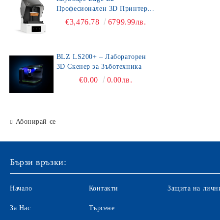
Професионален 3D Принтер
за Зъботехника
€3,476.78
6799.99лв.
BLZ LS200+ – Лабораторен
3D Скенер за Зъботехника
€0.00
0.00лв.
Абонирай се
Бързи връзки:
Начало
Контакти
Защита на личн
За Нас
Търсене