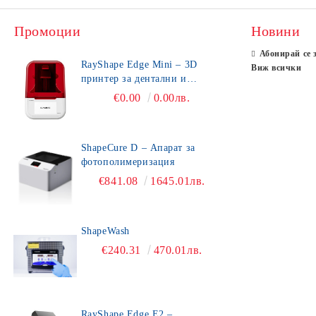
Промоции
Новини
Абонирай се 
RayShape Edge Mini – 3D
Виж всички
принтер за дентални и
зъботехнически приложения
€0.00
0.00лв.
ShapeCure D – Апарат за
фотополимеризация
€841.08
1645.01лв.
ShapeWash
€240.31
470.01лв.
RayShape Edge E2 –