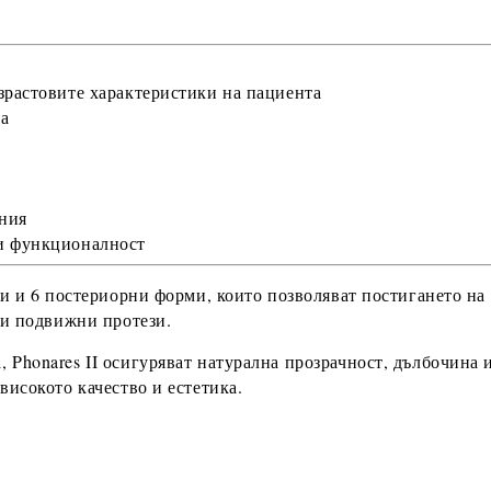
зрастовите характеристики на пациента
та
ния
 и функционалност
ни
и
6 постериорни форми
, които позволяват постигането на
ни подвижни протези.
а,
Phonares II
осигуряват натурална прозрачност, дълбочина 
високото качество и естетика.