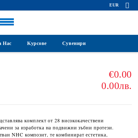
EUR
а Нас
Kурсове
Сувенири
€0.00
0.00лв.
дставлява комплект от
28 висококачествени
начени за изработка на подвижни зъбни протези.
стван
NHC композит
, те комбинират
естетика,