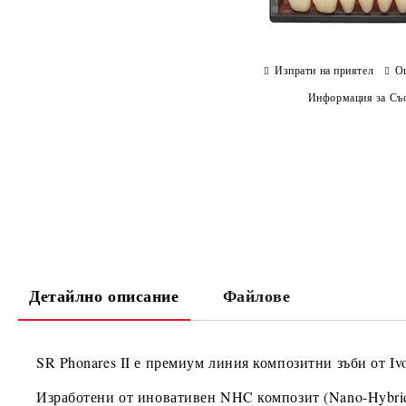
Изпрати на приятел
О
Информация за Съо
Детайлно описание
Файлове
SR Phonares II
е премиум линия композитни зъби от
Iv
Изработени от иновативен
NHC композит (Nano-Hybrid