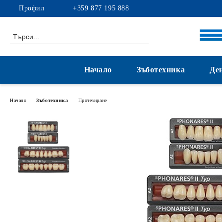
Профил
+359 877 195 888
Начало
Зъботехника
Де
Начало
Зъботехника
Протезиране