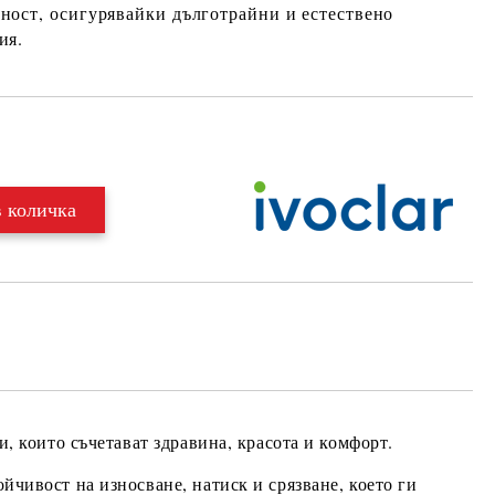
лност
, осигурявайки дълготрайни и естествено
ия.
Добави в желани
и, които съчетават
здравина, красота и комфорт
.
ойчивост на износване, натиск и срязване
, което ги