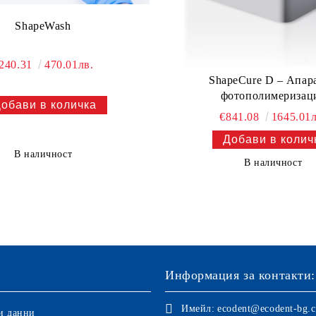
ShapeWash
240.31
470.01лв.
ShapeCure D – Апара
фотополимеризац
€841.08
1645.01л
В наличност
В наличност
Информация за контакти:
Имейл:
ecodent@ecodent-bg.
и данни