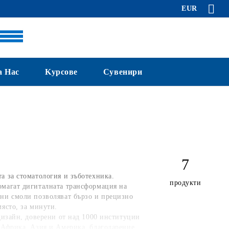
EUR
а Нас
Kурсове
Сувенири
7
а за стоматология и зъботехника.
продукти
омагат дигиталната трансформация на
ани смоли позволяват бързо и прецизно
ясто, за минути.
дизайн, доверени от над 1000 институции
 Африка, Азия и Америка, благодарение