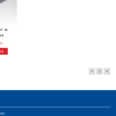
т за
ия
в.
«
»
1
com