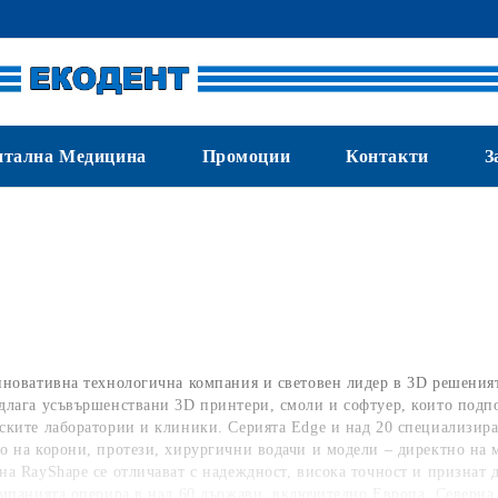
нтална Медицина
Промоции
Контакти
З
новативна технологична компания и световен лидер в 3D решеният
длага усъвършенствани 3D принтери, смоли и софтуер, които подп
ските лаборатории и клиники. Серията Edge и над 20 специализир
о на корони, протези, хирургични водачи и модели – директно на м
на RayShape се отличават с надеждност, висока точност и признат 
омпанията оперира в над 60 държави, включително Европа, Северна