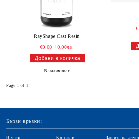
€
RayShape Cast Resin
€0.00
0.00лв.
В наличност
Page 1 of 1
Бързи връзки:
Начало
Контакти
Защита на личн