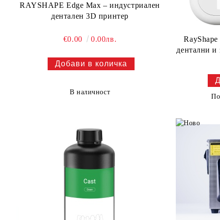
RAYSHAPE Edge Max – индустриален
дентален 3D принтер
RayShape 
€0.00
0.00лв.
дентални и
В наличност
По