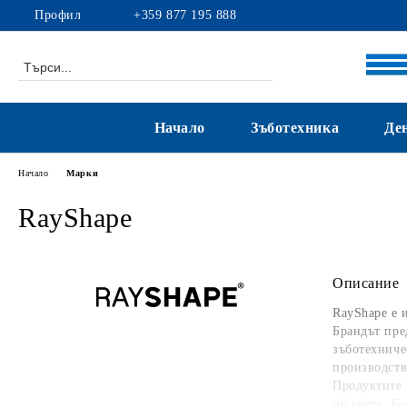
Профил
+359 877 195 888
Начало
Зъботехника
Де
Начало
Марки
RayShape
Описание
RayShape
е и
Брандът пре
зъботехниче
производств
Продуктите 
по света. К