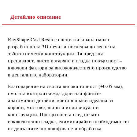
Детайлно описание
RayShape Cast Resin
е специализирана смола,
разработена за
3D печат и последващо леене на
зъботехнически конструкции
. Тя предлага
прецизност, чисто изгаряне и гладка повърхност –
ключови фактори за висококачествено производство
в денталните лаборатории.
Благодарение на своята
висока точност (±0.05 мм)
,
смолата възпроизвежда дори най-фините
анатомични детайли, което я прави идеална за
корони, мостове, шини и индивидуални
конструкции
. Повърхността след печат е
изключително гладка, елиминирайки необходимостта
от допълнително шлифоване и обработка.