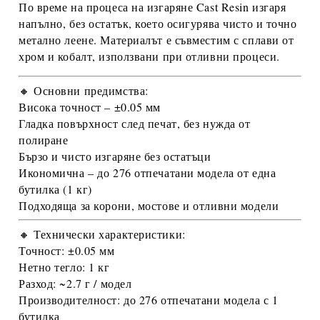
По време на процеса на изгаряне
Cast Resin изгаря
напълно, без остатък
, което осигурява
чисто и точно
метално леене
. Материалът е съвместим с
сплави от
хром и кобалт
, използвани при отливни процеси.
🔸 Основни предимства:
Висока точност – ±0.05 мм
Гладка повърхност след печат, без нужда от
полиране
Бързо и чисто изгаряне без остатъци
Икономична – до
276 отпечатани модела
от една
бутилка (1 кг)
Подходяща за
корони, мостове и отливни модели
🔸 Технически характеристики:
Точност:
±0.05 мм
Нетно тегло:
1 кг
Разход:
~2.7 г / модел
Производителност:
до 276 отпечатани модела с 1
бутилка