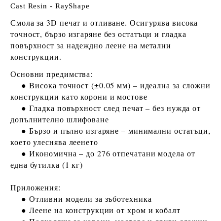
Cast Resin - RayShape
Смола за 3D печат и отливане. Осигурява висока
точност, бързо изгаряне без остатъци и гладка
повърхност за надеждно леене на метални
конструкции.
Основни предимства:
●
Висока точност (±0.05 мм)
– идеална за сложни
конструкции като корони и мостове
● Гладка повърхност след печат – без нужда от
допълнително шлифоване
● Бързо и пълно изгаряне – минимални остатъци,
което улеснява леенето
● Икономична –
до
276 отпечатани модела
от
една бутилка (1 кг)
Приложения:
● Отливни модели за зъботехника
● Леене на конструкции от
хром
и
кобалт