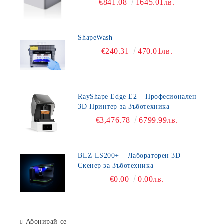
€841.08
1645.01лв.
ShapeWash
€240.31
470.01лв.
RayShape Edge E2 – Професионален
3D Принтер за Зъботехника
€3,476.78
6799.99лв.
BLZ LS200+ – Лабораторен 3D
Скенер за Зъботехника
€0.00
0.00лв.
Абонирай се