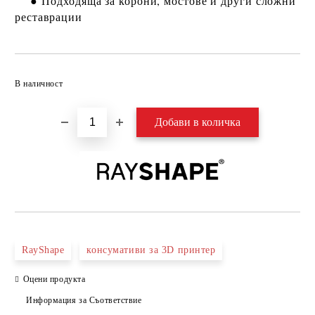
● Подходяща за корони, мостове и други сложни
реставрации
Добави в желани
В наличност
RayShape
консумативи за 3D принтер
Оцени продукта
Информация за Съответствие