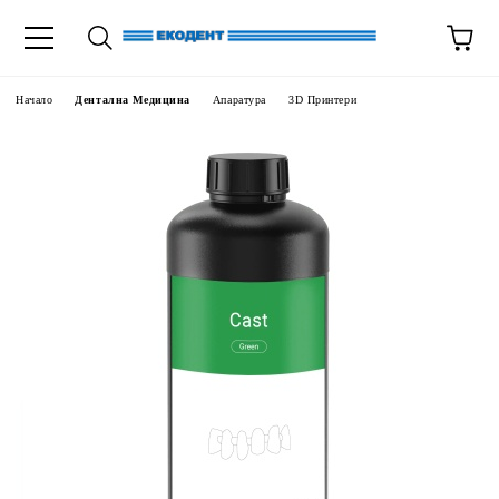
Начало
Дентална Медицина
Апаратура
3D Принтери