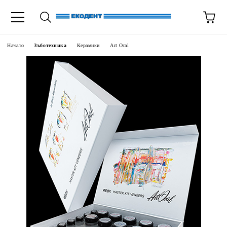
Начало
Зъботехника
Керамики
Art Oral