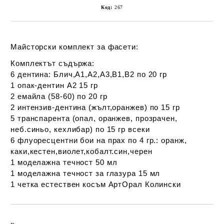
Код:
267
Майсторски комплект за фасети:
Комплектът съдържа:
6 дентина: Блич,А1,А2,А3,В1,В2 по 20 гр
1 опак-дентин А2 15 гр
2 емайла (58-60) по 20 гр
2 интензив-дентина (жълт,оранжев) по 15 гр
5 транспарента (опал, оранжев, прозрачен,
неб.синьо, кехлибар) по 15 гр всеки
6 флуоресцентни бои на прах по 4 гр.: оранж,
каки,кестен,виолет,кобалт.син,черен
1 моделажна течност 50 мл
1 моделажна течност за глазура 15 мл
1 четка естествен косъм АртОрал Колински
Добави в желани