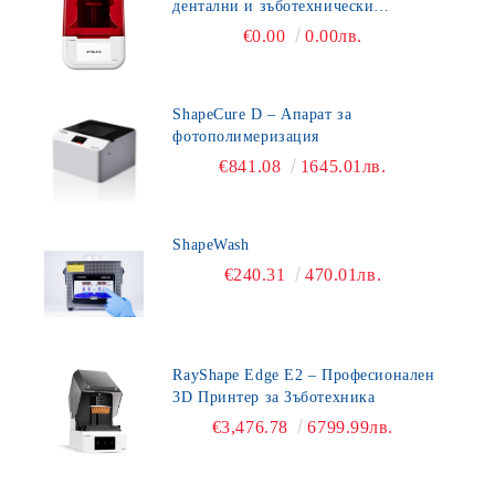
дентални и зъботехнически
приложения
€0.00
0.00лв.
ShapeCure D – Апарат за
фотополимеризация
€841.08
1645.01лв.
ShapeWash
€240.31
470.01лв.
RayShape Edge E2 – Професионален
3D Принтер за Зъботехника
€3,476.78
6799.99лв.