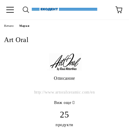
Начало
Марки
Art Oral
Описание
http://www.artoralceramic.com/en
Виж още
25
продукти