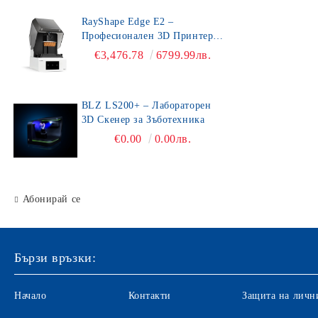
RayShape Edge E2 –
Професионален 3D Принтер
за Зъботехника
€3,476.78
6799.99лв.
BLZ LS200+ – Лабораторен
3D Скенер за Зъботехника
€0.00
0.00лв.
Абонирай се
Бързи връзки:
Начало
Контакти
Защита на личн