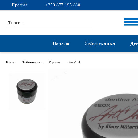
Профил
+359 877 195 888
Начало
Зъботехника
Де
Начало
Зъботехника
Керамики
Art Oral