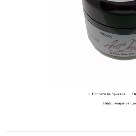
Изпрати на приятел
О
Информация за Съо