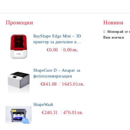
Промоции
Новини
Абонирай се 
RayShape Edge Mini – 3D
Виж всички
принтер за дентални и
зъботехнически приложения
€0.00
0.00лв.
ShapeCure D – Апарат за
фотополимеризация
€841.08
1645.01лв.
ShapeWash
€240.31
470.01лв.