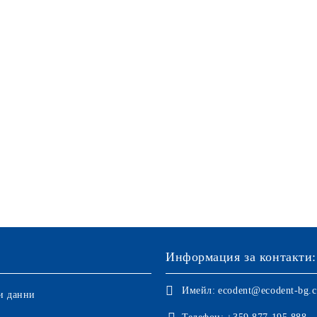
Информация за контакти:
Имейл:
ecodent@ecodent-bg.
и данни