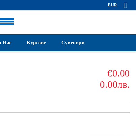
EUR
а Нас
Kурсове
Сувенири
€0.00
0.00лв.
Добави в желани