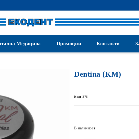
нтална Медицина
Промоции
Контакти
З
Dentina (KM)
Код:
376
В наличност